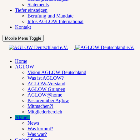
Statements
Tiefer einsteigen
Berufung und Mandate
Infos AGLOW International
Kontakt
Mobile Menu Toggle
Home
AGLOW
Vision AGLOW Deutschland
Was ist AGLOW?
AGLOW-Vorstand
AGLOW-Gruppen
AGLOW@home
Pastoren über Aglow
Mitmachen?!
Mitgliederbereich
Aktuell
News
Was kommt?
Was war?
Go(o)d Stories