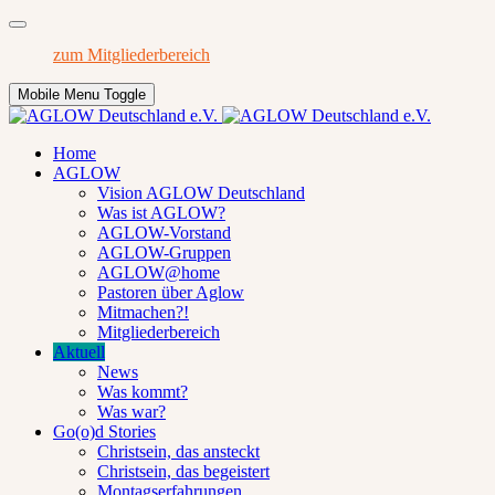
zum Mitgliederbereich
Mobile Menu Toggle
Home
AGLOW
Vision AGLOW Deutschland
Was ist AGLOW?
AGLOW-Vorstand
AGLOW-Gruppen
AGLOW@home
Pastoren über Aglow
Mitmachen?!
Mitgliederbereich
Aktuell
News
Was kommt?
Was war?
Go(o)d Stories
Christsein, das ansteckt
Christsein, das begeistert
Montagserfahrungen