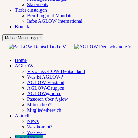
Statements
Tiefer einsteigen
Berufung und Mandate
Infos AGLOW International
Kontakt
Mobile Menu Toggle
Home
AGLOW
Vision AGLOW Deutschland
Was ist AGLOW?
AGLOW-Vorstand
AGLOW-Gruppen
AGLOW@home
Pastoren über Aglow
Mitmachen?!
Mitgliederbereich
Aktuell
News
Was kommt?
Was war?
Go(o)d Stories