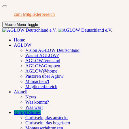
zum Mitgliederbereich
Mobile Menu Toggle
Home
AGLOW
Vision AGLOW Deutschland
Was ist AGLOW?
AGLOW-Vorstand
AGLOW-Gruppen
AGLOW@home
Pastoren über Aglow
Mitmachen?!
Mitgliederbereich
Aktuell
News
Was kommt?
Was war?
Go(o)d Stories
Christsein, das ansteckt
Christsein, das begeistert
Montagserfahrungen